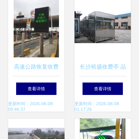
理系统_停车场设
备_交通运输_供应
_中国贸易网
高速公路恢复收费
长沙裕盛收费亭 品
后 堵不堵车？看市
质铸就湖南交通设
查看详情
查看详情
交通委指挥中心最
施新标杆
更新时间：2026-08-08
更新时间：2026-08-08
09:46:37
01:17:26
新数据