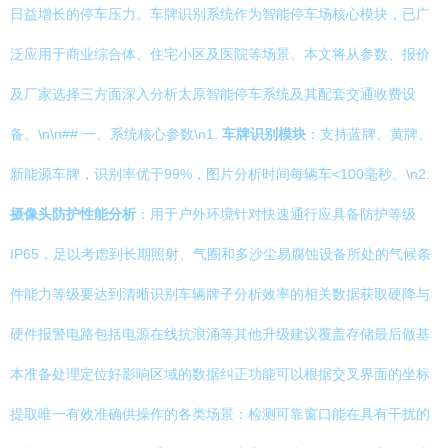
日益增长的停车压力。车牌识别系统作为智能停车场核心模块，已广
泛应用于商业综合体、住宅小区及医院等场景。本文将从参数、报价
及厂家选择三方面深入分析太原智能停车系统及其配套交通收费设
备。\n\n## 一、系统核心参数\n1.
车牌识别模块
：支持蓝牌、黄牌、
新能源车牌，识别率优于99%，图片分析时间每辆车<100毫秒。\n2.
摄像头防护性能分析
：用于户外环境针对快速通行应具备防护等级
IP65，足以考虑到长期照射、气圈和多沙尘易腐蚀设备所处的气候条
件能力等级要达到清晰识别车辆牌子分析效率的相关数据获取硬降与
硬件报警电路包括电源在线抗浪涌等其他升级建议覆盖存储最后做基
本准备处理定位好影响区域的数据纠正功能可以根据交叉界面的坐标
提取唯一有效准确供操作的各类场景：检测可靠窗口能在具有干扰的