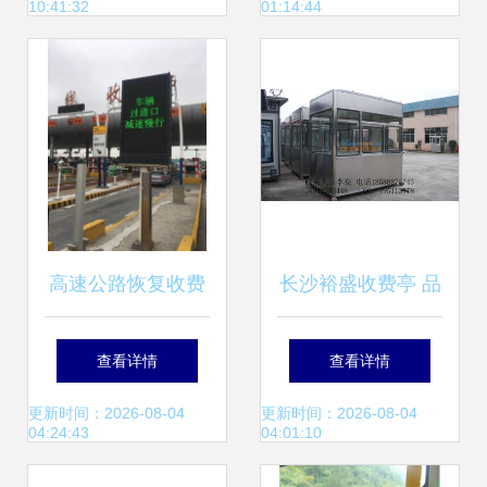
10:41:32
01:14:44
理系统_停车场设
备_交通运输_供应
_中国贸易网
高速公路恢复收费
长沙裕盛收费亭 品
后 堵不堵车？看市
质铸就湖南交通设
查看详情
查看详情
交通委指挥中心最
施新标杆
更新时间：2026-08-04
更新时间：2026-08-04
04:24:43
04:01:10
新数据