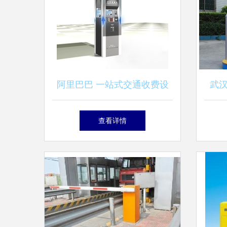
阿里巴巴 一站式交通收费设
武
备采购平台
构建
查看详情