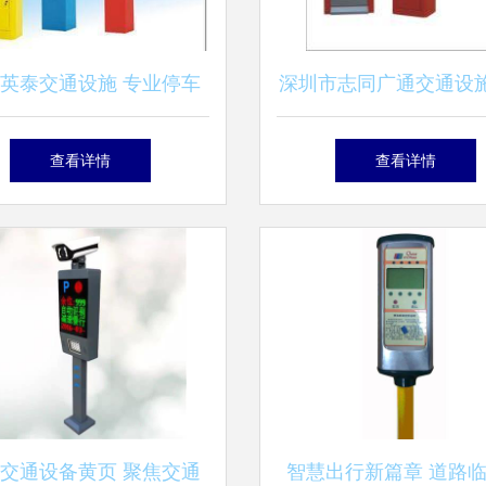
英泰交通设施 专业停车
深圳市志同广通交通设
费管理系统供应商与交通
公司 专注交通设施，
查看详情
查看详情
收费设备制造商
慧通行新体验
交通设备黄页 聚焦交通
智慧出行新篇章 道路