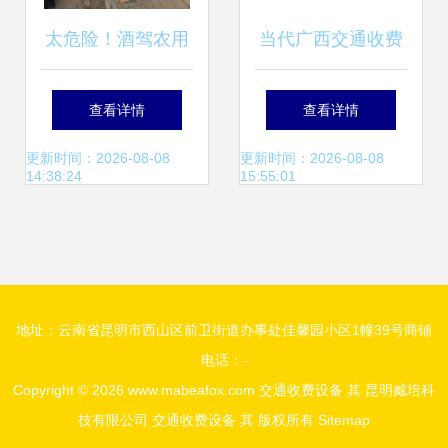
太危险！酒驾农用
当代广西交通收费
三轮车擅闯高速，
设备的智能化发展
查看详情
查看详情
交通收费设备拦截
与区域影响
更新时间：2026-08-08
更新时间：2026-08-08
14:38:24
15:55:01
凸显管理盲区
地址：云南省昆明市西山区前卫街道办事处佳馨园小区1幢39号商铺
电话：-
Copyright © 2026
www.mabeafox.com
交通收费设备 其
昆明臧培科
技有限公司
交通收费设备 其
版权所有
Sitemap